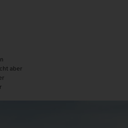
en
cht aber
er
r