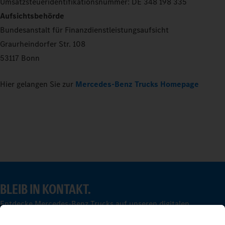
Umsatzsteueridentifikationsnummer: DE 348 198 335
Aufsichtsbehörde
Bundesanstalt für Finanzdienstleistungsaufsicht
Graurheindorfer Str. 108
53117 Bonn
Hier gelangen Sie zur
Mercedes-Benz Trucks Homepage
BLEIB IN KONTAKT.
Entdecke Mercedes-Benz Trucks auf unseren digitalen
Kanälen.